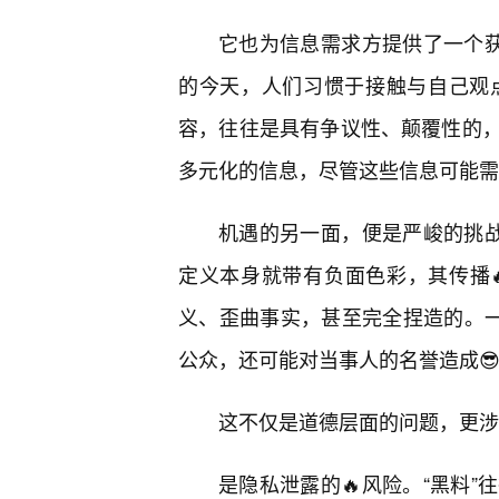
它也为信息需求方提供了一个获
的今天，人们习惯于接触与自己观点
容，往往是具有争议性、颠覆性的
多元化的信息，尽管这些信息可能需
机遇的另一面，便是严峻的挑战
定义本身就带有负面色彩，其传播
义、歪曲事实，甚至完全捏造的。一
公众，还可能对当事人的名誉造成
这不仅是道德层面的问题，更涉
是隐私泄露的🔥风险。“黑料