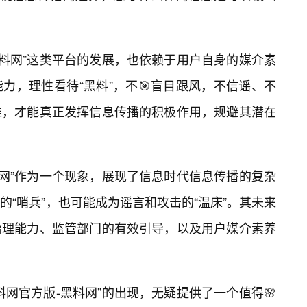
黑料网”这类平台的发展，也依赖于用户自身的媒介素
力，理性看待“黑料”，不🎯盲目跟风，不信谣、不
维，才能真正发挥信息传播的积极作用，规避其潜在
料网”作为一个现象，展现了信息时代信息传播的复杂
“哨兵”，也可能成为谣言和攻击的“温床”。其未来
治理能力、监管部门的有效引导，以及用户媒介素养
网官方版-黑料网”的出现，无疑提供了一个值得🌸