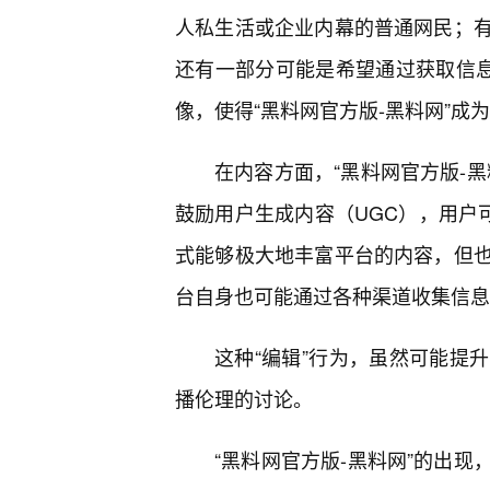
人私生活或企业内幕的普通网民；
还有一部分可能是希望通过获取信息
像，使得“黑料网官方版-黑料网”成
在内容方面，“黑料网官方版-
鼓励用户生成内容（UGC），用户
式能够极大地丰富平台的内容，但
台自身也可能通过各种渠道收集信息
这种“编辑”行为，虽然可能提
播伦理的讨论。
“黑料网官方版-黑料网”的出