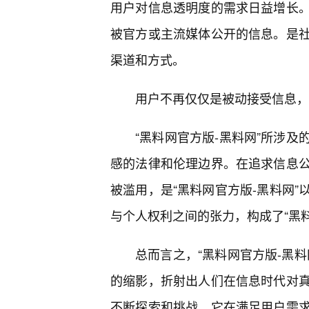
用户对信息透明度的需求日益增长
被官方或主流媒体公开的信息。是
渠道和方式。
用户不再仅仅是被动接受信息，
“黑料网官方版-黑料网”所涉
感的法律和伦理边界。在追求信息
被滥用，是“黑料网官方版-黑料网
与个人权利之间的张力，构成了“黑
总而言之，“黑料网官方版-黑
的缩影，折射出人们在信息时代对
不断探索和挑战。它在满足用户需求