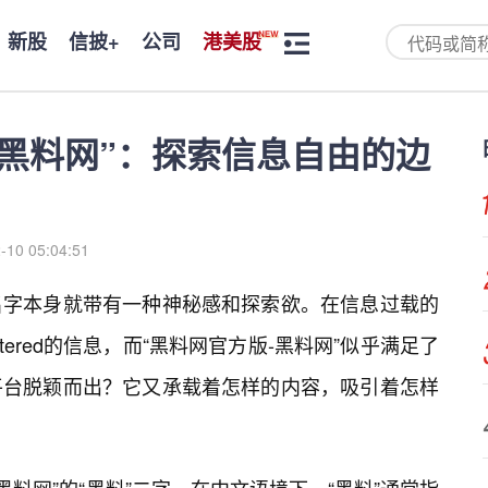
新股
信披+
公司
港美股
-黑料网”：探索信息自由的边
-10 05:04:51
个名字本身就带有一种神秘感和探索欲。在信息过载的
tered的信息，而“黑料网官方版-黑料网”似乎满足了
平台脱颖而出？它又承载着怎样的内容，吸引着怎样