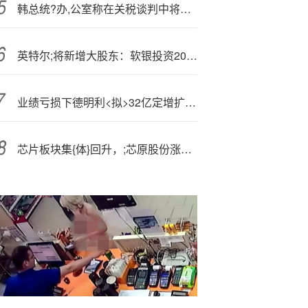
韩总统?办,公室称在关税谈判中将把国家利益置于首位
英特尔;将新增大股东：软银投资20亿美元 半导体行业迎来新格局
业绩亏损下德明利<拟>32亿定增扩产，毛利率大幅下滑等多重问题待解
芯片板块集{体}回升，;芯原股份涨超16%