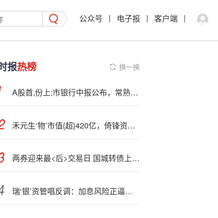
公众号
电子报
客户端
时报
热榜
换一换
A股首,份上;市银行中报公布，常熟银行上半年净利润同比增长13.51%
禾元生‘物’市值{超}420亿，倚锋资本朱湃：生物医药早期投资受益于退出渠道多元化，稳定的IPO机制将提振市场信心
两券迎来最<后>交易日 国城转债上涨10%
瑞‘银’资管唱反调：加息风险正逼近 2/10年期美债收益率利差或扩大至100个基点