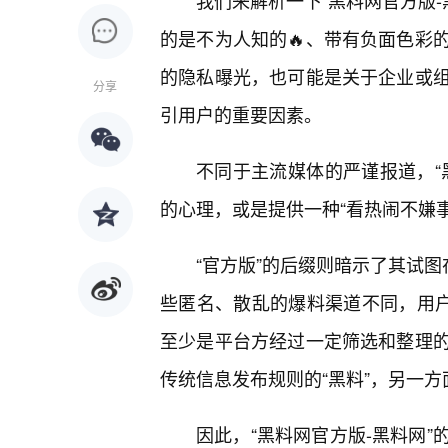
我们来解析一下“黑料网官方版-
的是不为人知的🔥、带有负面色彩
的隐私曝光，也可能是关于企业或
分享
引用户的重要因素。
不同于主流媒体的严谨报道，“
的心理，或是提供一种“看热闹不嫌
“官方版”的后缀则暗示了其试图
些匿名、散乱的爆料渠道不同，用户
至少是平台方经过一定筛选和整理
传统信息发布规则的“黑料”，另一方
因此，“黑料网官方版-黑料网