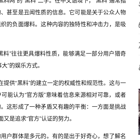
黑料网”的“黑料”二字。在中文语境下，“黑料”通常指
的、甚至是丑闻性质的信息。它可能是关于公众人物
组织的负面爆料。这种内容的独特性和冲击力，是吸
黑料”往往更具爆料性质，能够满足一部分用户猎奇
事大”的娱乐方式。
在提供“黑料”的建立一定的权威性和规范性。这与一
可能认为“官方版”意味着信息来源相对可靠，或者
的。这形成了一种矛盾又有趣的平衡：一方面是挑战
面又是追求“官方”认证的努力。
”的用户群体是多元的。有的是出于好奇心，想了解名